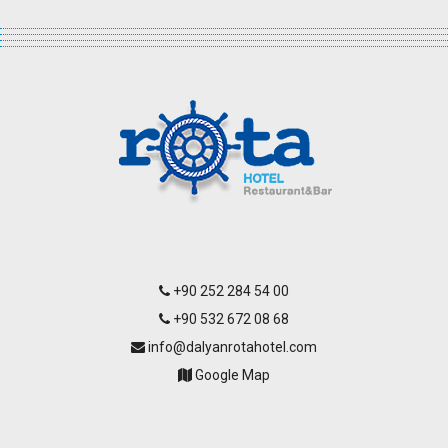
+90 252 284 54 00
+90 532 672 08 68
info@dalyanrotahotel.com
Google Map
Köyceğiz Emlak